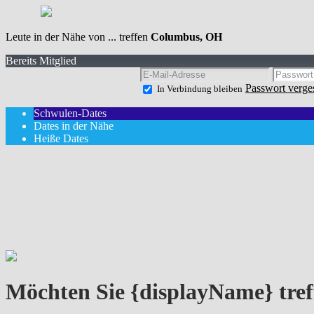
Leute in der Nähe von ... treffen
Columbus, OH
Bereits Mitglied
Passwort verge
In Verbindung bleiben
Schwulen-Dates
Dates in der Nähe
Heiße Dates
Möchten Sie {displayName} tref