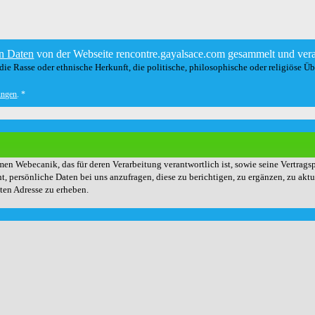
n Daten
von der Webseite rencontre.gayalsace.com gesammelt und vera
ie Rasse oder ethnische Herkunft, die politische, philosophische oder religiöse Ü
ungen
.
*
en Webecanik, das für deren Verarbeitung verantwortlich ist, sowie seine Vertrags
t, persönliche Daten bei uns anzufragen, diese zu berichtigen, zu ergänzen, zu akt
ten Adresse zu erheben.