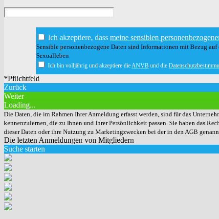
Ich akzeptiere, dass
meine sensiblen personenbezogene
Sensible personenbezogene Daten sind Informationen mit Bezug auf d
Sexualleben
Ich bin volljährig und akzeptiere die
ANVB
und die
Datenschutzbestimm
*Pflichtfeld
Zurück
Weiter
Loading...
Die Daten, die im Rahmen Ihrer Anmeldung erfasst werden, sind für das Unternehm
kennenzulernen, die zu Ihnen und Ihrer Persönlichkeit passen. Sie haben das Rech
dieser Daten oder ihre Nutzung zu Marketingzwecken bei der in den AGB genann
Die letzten Anmeldungen von Mitgliedern
Suche starten